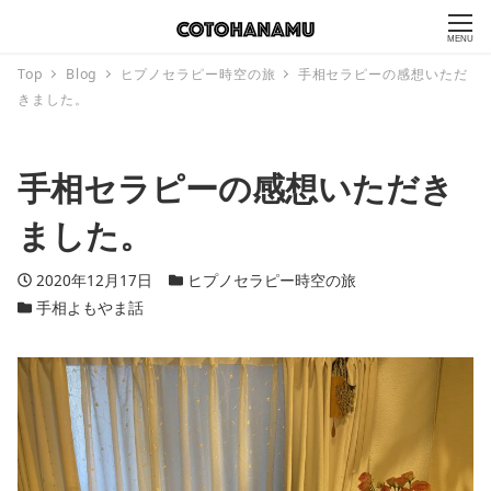
MENU
Top
Blog
ヒプノセラピー時空の旅
手相セラピーの感想いただ
きました。
手相セラピーの感想いただき
ました。
投稿日
2020年12月17日
カテゴリー
ヒプノセラピー時空の旅
カテゴリー
手相よもやま話