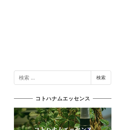
検
検索
索
コトハナムエッセンス