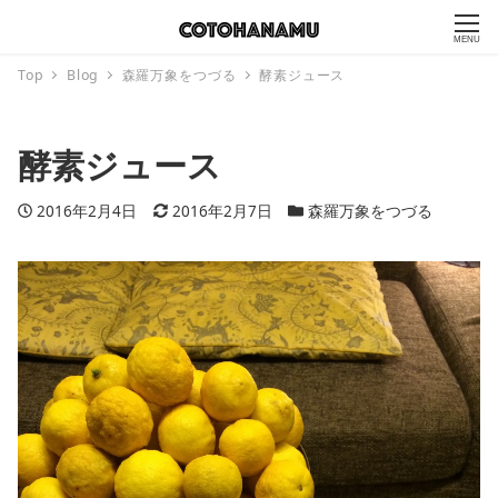
MENU
Top
Blog
森羅万象をつづる
酵素ジュース
酵素ジュース
投稿日
2016年2月4日
更新日
2016年2月7日
カテゴリー
森羅万象をつづる