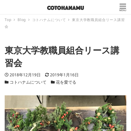
MENU
Top
Blog
コトハナムについて
東京大学教職員組合リース講習
会
東京大学教職員組合リース講
習会
投稿日
2018年12月19日
更新日
2019年1月16日
カテゴリー
コトハナムについて
カテゴリー
花を愛でる